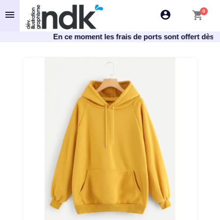
0
menu
account_circle
shopping_cart
En ce moment les frais de ports sont offert dès 29€